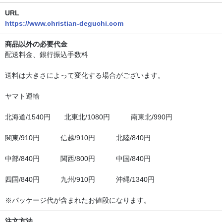
URL
https://www.christian-deguchi.com
商品以外の必要代金
配送料金、銀行振込手数料
送料は大きさによって変化する場合がございます。
ヤマト運輸
北海道/1540円 北東北/1080円 南東北/990円
関東/910円 信越/910円 北陸/840円
中部/840円 関西/800円 中国/840円
四国/840円 九州/910円 沖縄/1340円
※パッケージ代が含まれたお値段になります。
注文方法